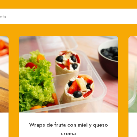
o
Wraps de fruta con miel y queso
crema