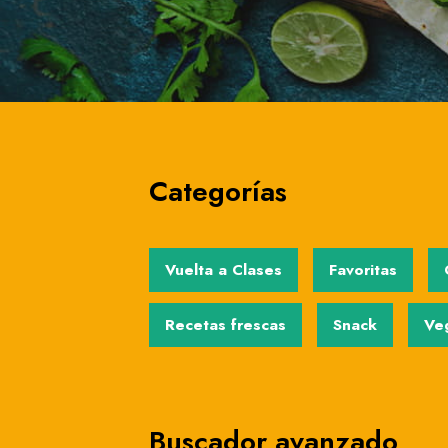
México
Categorías
Vuelta a Clases
Favoritas
Recetas frescas
Snack
Ve
Buscador avanzado