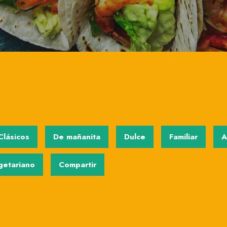
Clásicos
De mañanita
Dulce
Familiar
A
getariano
Compartir