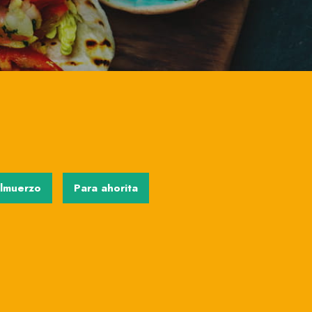
lmuerzo
Para ahorita