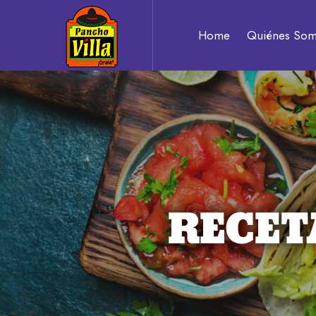
Pancho
Home
Quiénes So
Villa
Auténtico
sabor
RECET
a