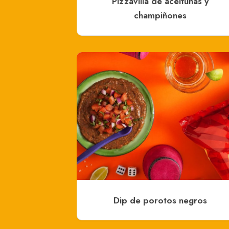
Pizzavilla de aceitunas y
champiñones
Dip de porotos negros