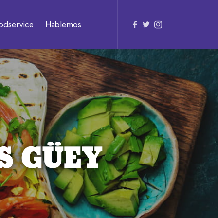
odservice
Hablemos
S GÜEY