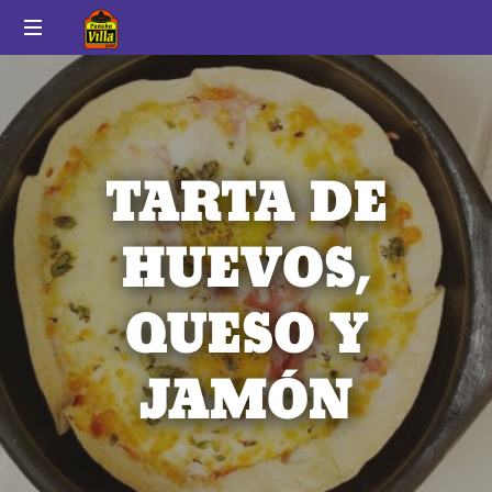
Pancho
Auténtico
Villa
sabor
a
México
TARTA DE
HUEVOS,
QUESO Y
JAMÓN