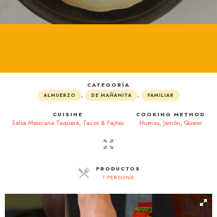
CATEGORÍA
,
,
ALMUERZO
DE MAÑANITA
FAMILIAR
CUISINE
COOKING METHOD
Salsa Mexicana Taquera
,
Tacos & Fajitas
Huevos
,
Jamón
,
Queso
PRODUCTOS
1 PERSONA
RACIONES