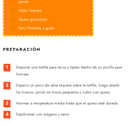
Jamón
Salsa Taquera
Queso granulado
Sal y Pimienta a gusto
PREPARACIÓN
1
Disponer una tortilla para tacos y fajitas dentro de un pocillo para
hornear.
2
Esparcir un poco de salsa taquera sobre la tortilla, luego añadir
los huevos, jamón en trozos pequeños y cubrir con queso.
3
Hornear a temperatura media hasta que el queso esté dorado.
4
Espolvorear con oregano y servir.