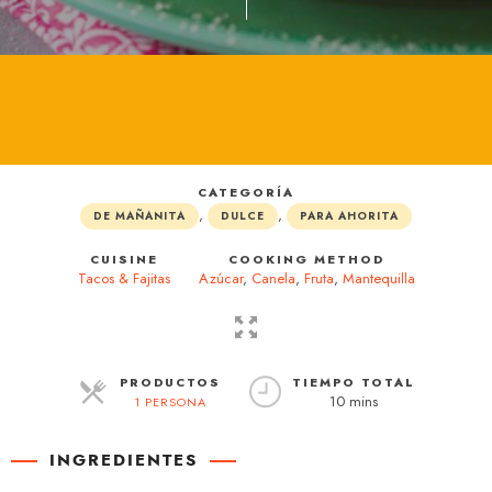
CATEGORÍA
,
,
DE MAÑANITA
DULCE
PARA AHORITA
CUISINE
COOKING METHOD
Tacos & Fajitas
Azúcar
,
Canela
,
Fruta
,
Mantequilla
PRODUCTOS
TIEMPO TOTAL
10 mins
1 PERSONA
RACIONES
INGREDIENTES