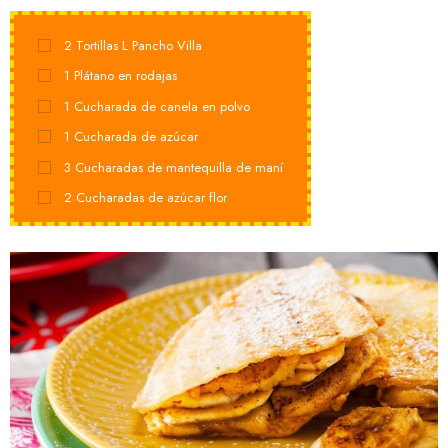
2
Tortillas L Pancho Villa
1
Plátano en rodajas
1
Cucharada de canela en polvo
1
Cucharada de azúcar
3
Cucharadas de mantequilla de maní
2
Cucharadas de azúcar flor