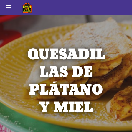
Pancho
Auténtico
Villa
sabor
a
México
QUESADIL
LAS DE
PLÁTANO
Y MIEL