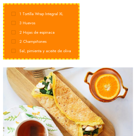
1
Tortilla Wrap Integral XL
3
Huevos
2
Hojas de espinaca
2
Champiñones
Sal, pimienta y aceite de oliva