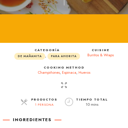
CATEGORÍA
CUISINE
Burritos & Wraps
,
DE MAÑANITA
PARA AHORITA
COOKING METHOD
Champiñones
,
Espinaca
,
Huevos
PRODUCTOS
TIEMPO TOTAL
10 mins
1 PERSONA
RACIONES
INGREDIENTES