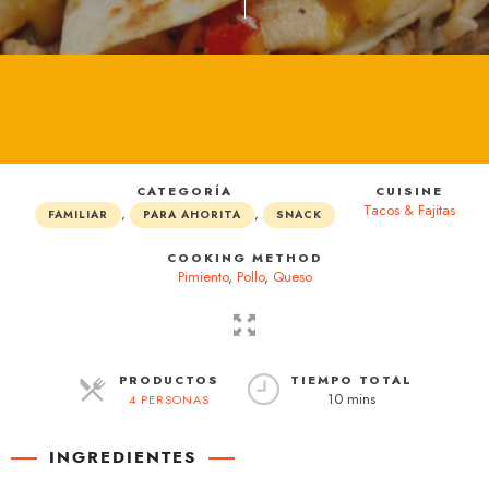
CATEGORÍA
CUISINE
Tacos & Fajitas
,
,
FAMILIAR
PARA AHORITA
SNACK
COOKING METHOD
Pimiento
,
Pollo
,
Queso
PRODUCTOS
TIEMPO TOTAL
10 mins
4 PERSONAS
RACIONES
INGREDIENTES