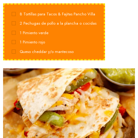
8
Tortillas para Tacos & Fajitas Pancho Villa
2
Pechugas de pollo a la plancha o cocidas
1
Pimiento verde
1
Pimiento rojo
Queso cheddar y/o mantecoso