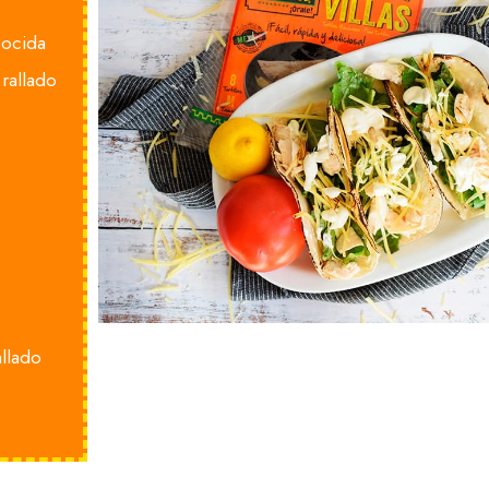
cocida
rallado
llado