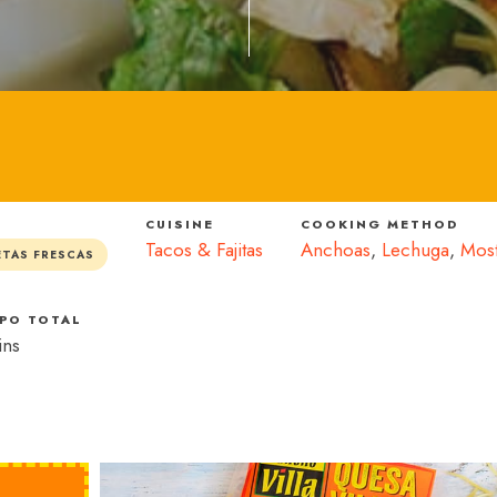
CUISINE
COOKING METHOD
Tacos & Fajitas
Anchoas
,
Lechuga
,
Mos
ETAS FRESCAS
PO TOTAL
ins