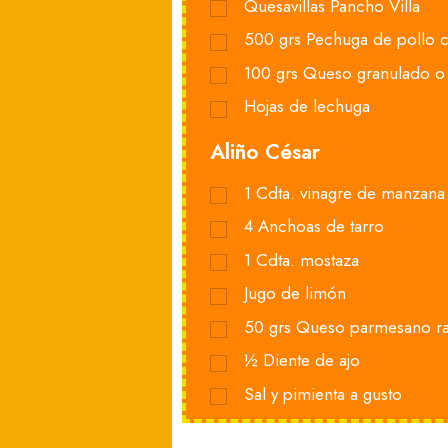
Quesavillas Pancho Villa
500
grs
Pechuga de pollo 
100
grs
Queso granulado o 
Hojas de lechuga
Aliño César
1
Cdta. vinagre de manzana
4
Anchoas de tarro
1
Cdta. mostaza
Jugo de limón
50
grs
Queso parmesano ra
½
Diente de ajo
Sal y pimienta a gusto