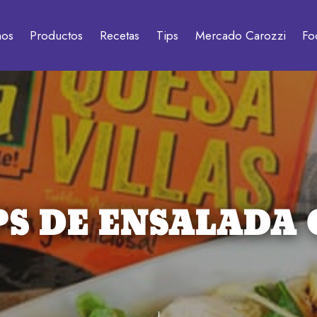
mos
Productos
Recetas
Tips
Mercado Carozzi
Fo
S DE ENSALADA 