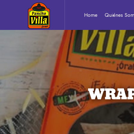
Pancho
Home
Quiénes So
Villa
Auténtico
sabor
WRAP
a