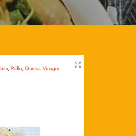
taza
,
Pollo
,
Queso
,
Vinagre