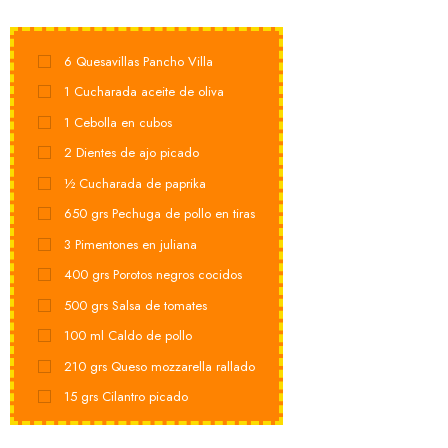
6
Quesavillas Pancho Villa
1
Cucharada aceite de oliva
1
Cebolla en cubos
2
Dientes de ajo picado
½
Cucharada de paprika
650
grs
Pechuga de pollo en tiras
3
Pimentones en juliana
400
grs
Porotos negros cocidos
500
grs
Salsa de tomates
100
ml
Caldo de pollo
210
grs
Queso mozzarella rallado
15
grs
Cilantro picado