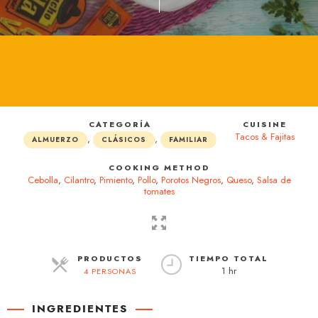
CATEGORÍA
CUISINE
Tacos & Fajitas
,
,
ALMUERZO
CLÁSICOS
FAMILIAR
COOKING METHOD
Cebolla
,
Cilantro
,
Pimiento
,
Pollo
,
Porotos Negros
,
Queso
,
Salsa de
tomates
PRODUCTOS
TIEMPO TOTAL
1 hr
4 PERSONAS
RACIONES
INGREDIENTES