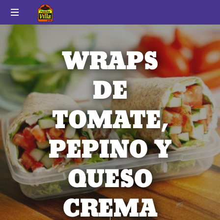
Pancho
Auténtico
Villa
sabor
WRAPS
a
México
DE
TOMATE,
PEPINO Y
QUESO
CREMA