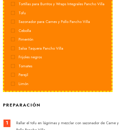
Tortillas para Burritos y Wraps Integrales Pancho Villa
Tofu
Sazonador para Carnes y Pollo Pancho Villa
Cebolla
Pimentón
Salsa Taquera Pancho Villa
Frijoles negros
Tomates
Perejil
Limón
PREPARACIÓN
1
Rallar el tofu en lágrimas y mezclar con sazonador de Carne y
Pollo Pancho Villa.