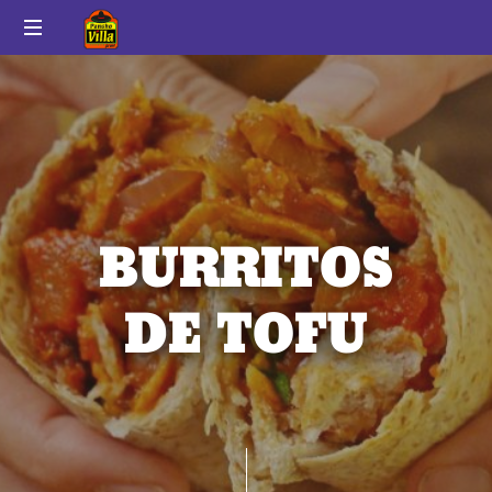
Pancho
Auténtico
Villa
sabor
a
México
BURRITOS
DE TOFU