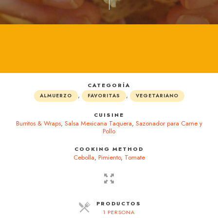
CATEGORÍA
,
,
ALMUERZO
FAVORITAS
VEGETARIANO
CUISINE
Burritos & Wraps
,
Salsa Mexicana Taquera
,
Sazonador para Carne y
Pollo
COOKING METHOD
Cebolla
,
Pimiento
,
Tomate
PRODUCTOS
1 PERSONA