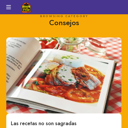
Pancho
BROWSING CATEGORY
Auténtico
Consejos
Villa
sabor
a
México
Las recetas no son sagradas