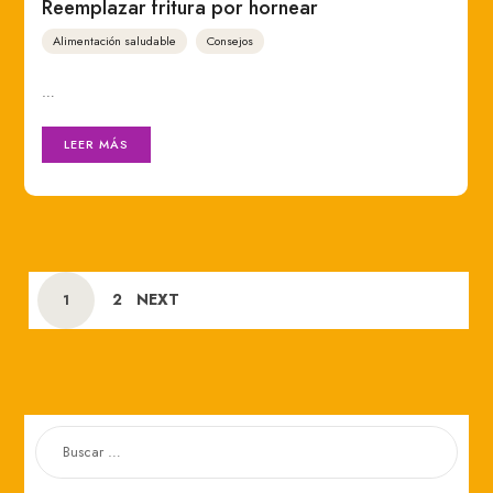
Reemplazar fritura por hornear
Alimentación saludable
Consejos
…
LEER MÁS
POSTS
PAGE
2
NEXT
PAGE
1
NAVIGATION
BUSCAR: