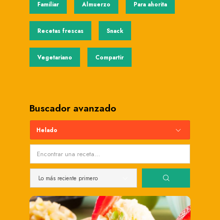
Familiar
Almuerzo
Para ahorita
Recetas frescas
Snack
Vegetariano
Compartir
Buscador avanzado
Helado