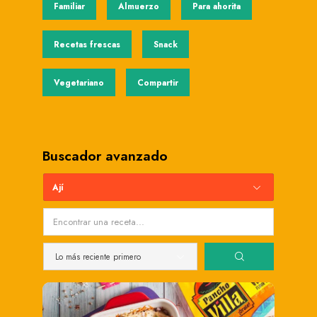
Familiar
Almuerzo
Para ahorita
Recetas frescas
Snack
Vegetariano
Compartir
Buscador avanzado
Ají